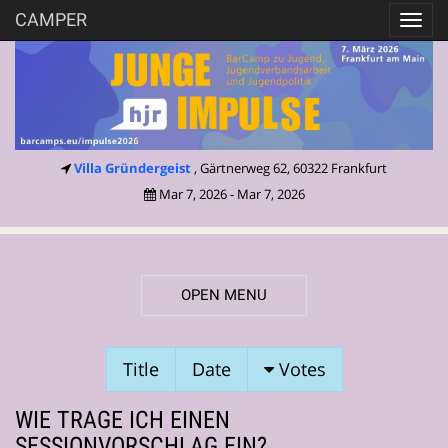
CAMPER
Toggl
navig
Villa Gründergeist
, Gärtnerweg 62, 60322 Frankfurt
Mar 7, 2026 - Mar 7, 2026
OPEN MENU
SESSION
Title
Date
Votes
PROPOSALS
WIE TRAGE ICH EINEN
SESSIONVORSCHLAG EIN?