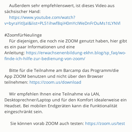
Außerdem sehr empfehlenswert, ist dieses Video aus
sächsischer Hand:
https://www.youtube.com/watch?
v=byraYitlJaI&list=PL51ihwf8qiH0mYcIWeDnFrDuMs1tLYNVl
#ZoomfürNeulinge
Für diejenigen, die noch nie ZOOM genutzt haben, hier gibt
es ein paar Informationen und eine
Anleitung:
https://erwachsenenbildung-ekhn.blog/sp_faq/wo-
finde-ich-hilfe-zur-bedienung-von-zoom/
Bitte für die Teilnahme am Barcamp das Programm/die
App ZOOM benutzen und nicht über den Browser
teilnehmen:
https://zoom.us/download
Wir empfehlen Ihnen eine Teilnahme via LAN,
Desktoprechner/Laptop und für den Komfort idealerweise ein
Headset. Bei mobilen Endgeräten kann die Funktionalität
eingeschränkt sein.
Sie können vorab ZOOM auch testen:
https://zoom.us/test