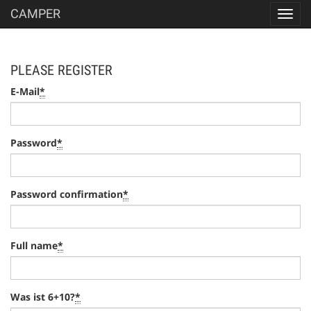
CAMPER
Toggl
navig
PLEASE REGISTER
E-Mail
*
Password
*
Password confirmation
*
Full name
*
Was ist 6+10?
*