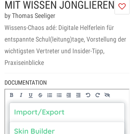
MIT WISSEN JONGLIEREN
I
do
by Thomas Seeliger
lik
th
Wissens-Chaos adé: Digitale Helferlein für
se
entspannte Schul(leitung)tage, Vorstellung der
wichtigsten Vertreter und Insider-Tipp,
Praxiseinblicke
DOCUMENTATION