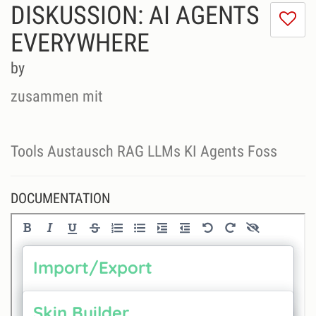
DISKUSSION: AI AGENTS
I
do
EVERYWHERE
lik
th
by
se
zusammen mit
Tools Austausch RAG LLMs KI Agents Foss
DOCUMENTATION