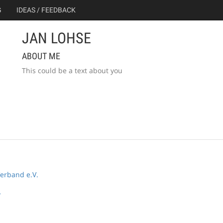
G
IDEAS / FEEDBACK
JAN LOHSE
ABOUT ME
This could be a text about you
erband e.V.
y