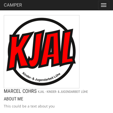
CAMPER
Toggl
navig
MARCEL COHRS
KJAL - KINDER- & JUGENDARBEIT LÜHE
ABOUT ME
This could be a text about you