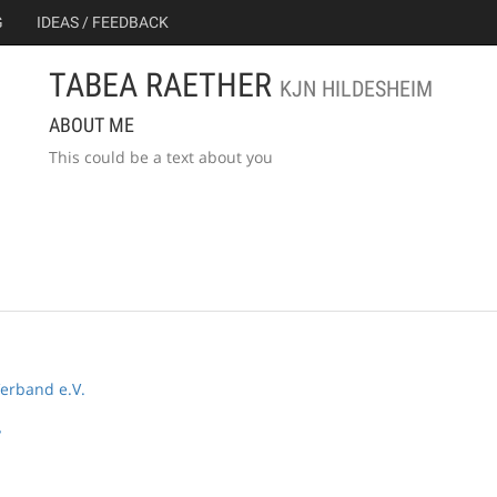
G
IDEAS / FEEDBACK
TABEA RAETHER
KJN HILDESHEIM
ABOUT ME
This could be a text about you
erband e.V.
y