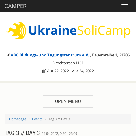
CAMPER
Toggl
navig
ABC Bildungs- und Tagungszentrum e.V.
, Bauernreihe 1, 21706
Drochtersen-Hüll
Apr 22, 2022 - Apr 24, 2022
OPEN MENU
Homepage
Events
Tag 3 // Day 3
TAG 3 // DAY 3
24.04.2022, 9:30 - 23:00