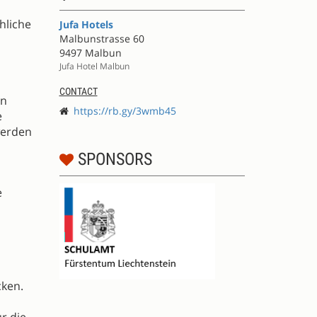
hliche
Jufa Hotels
Malbunstrasse 60
9497 Malbun
Jufa Hotel Malbun
CONTACT
en
https://rb.gy/3wmb45
e
werden
SPONSORS
e
cken.