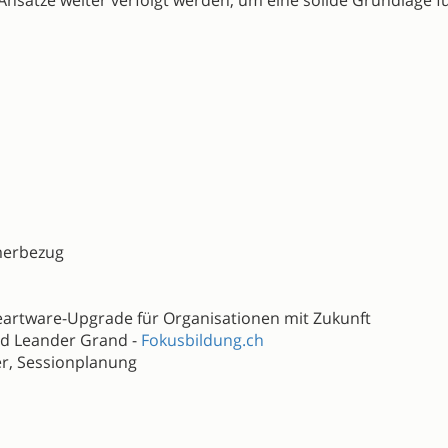
sätze weiter verfolgt werden, um eine solide Grundlage fü
merbezug
eartware-Upgrade für Organisationen mit Zukunft
eander Grand -
Fokusbildung.ch
er, Sessionplanung