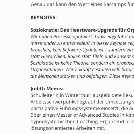
Genau das kann den Wert eines Barcamps für 
KEYNOTES:
Soziokratie: Das Heartware-Upgrade für O
Wir haben Prozesse optimiert, Tools eingeführt und
miteinander zu entscheiden? In dieser Keynote z
brauchen, kein Software-Update ist – sondern ein m
statt Hierarchien, Rollen statt Titeln und Konsent
Soziokratie ist keine Theorie, sondern ein prakt
Organisationen. Wer Zukunft gestalten will, brau
die Menschen stärken und befähigen. Diese Keynot
Judith Memisi
Schulleiterin in Winterthur, ausgebildete Se
Arbeitsschwerpunkt liegt auf der Umsetzung vo
partizipative Führungssysteme einsetzt, die a
über einen Master of Advanced Studies in Kin
hypnosystemischen Coaching. Ergänzend bring
lösungsorientiertes Arbeiten mit.