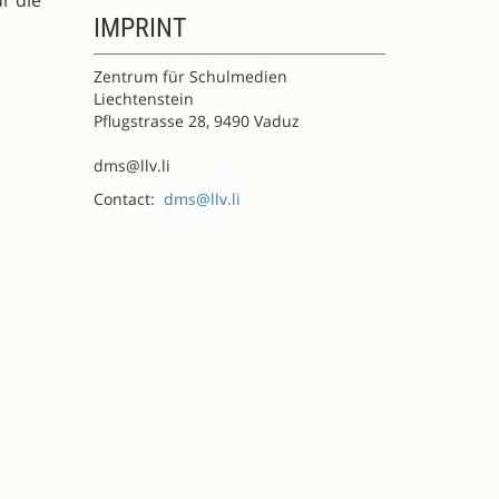
r die
IMPRINT
Zentrum für Schulmedien
Liechtenstein
Pflugstrasse 28, 9490 Vaduz
dms@llv.li
Contact:
dms@llv.li