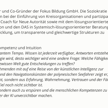
rer und Co-Gründer der Fokus Bildung GmbH. Die Soziokratie
en bei der Einführung von Kreisorganisationen und partizipa
 Coach für Neue Autorität sowie mit dem lösungsorientiert
tion und den DAS in Systemisch-lösungsorientierter Beratung
wicklung, um transparente und gleichwertige Strukturen zu
Kompetenz und Intuition
asantem Tempo. Wissen ist jederzeit verfügbar, Antworten entsteh
gie wird, desto wichtiger wird eine andere Frage: Welche Fähigke
issen Welt gute Entscheidungen zu treffen?
hmenden mit auf eine Reise von der künstlichen Intelligenz zur
und den Navigationskünsten der polynesischen Seefahrer zeigt er
eht, sondern aus Erfahrung, Wahrnehmung, Vertrauen und der Fäh
l noch nicht sichtbar ist.
 sondern auch zu erspüren und die menschlichen Kompetenzen zu
er der KI unverzichtbar machen.