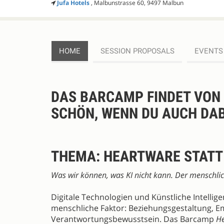
Jufa Hotels
, Malbunstrasse 60, 9497 Malbun
HOME
SESSION PROPOSALS
EVENTS
Register
DESCRIPTION
DAS BARCAMP FINDET VON 1
SCHÖN, WENN DU AUCH DABE
THEMA: HEARTWARE STAT
Was wir können, was KI nicht kann. Der menschli
Digitale Technologien und Künstliche Intellig
menschliche Faktor: Beziehungsgestaltung, Em
Verantwortungsbewusstsein. Das Barcamp
He