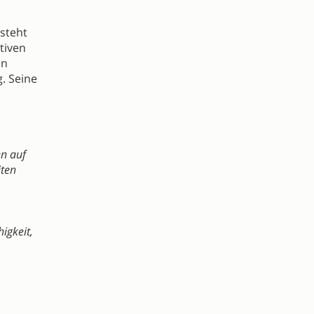
 steht
tiven
en
. Seine
en auf
iten
,
igkeit,