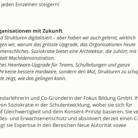
jeden Einzelnen steigern!
rganisationen mit Zukunft
 Strukturen digitalisiert – aber haben wir auch gelernt, wirklich
eigen wir, warum das grösste Upgrade, das Organisationen heute
enschliches. Soziokratie bietet eine Architektur, die zuhört: mit
 statt Machtdemonstration.
isches Heartware-Upgrade für Teams, Schulleitungen und ganze
cht keine bessere Hardware, sondern den Mut, Strukturen zu scha
e zeigt, wie das gelingen kann.
kundarlehrerin und Co-Gründerin der Fokus Bildung GmbH. I
n Soziokratie in der Schulentwicklung, wobei sie sich für
uf Gleichwertigkeit und dem Konsent-Prinzip basieren. Sie v
des- und Erwachsenenschutz und absolviert derzeit einen C
t sie Expertise in den Bereichen Neue Autorität sowie