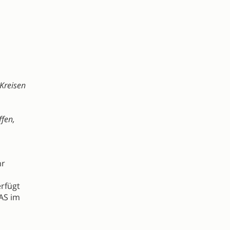
 Kreisen
ffen,
hr
erfügt
AS im