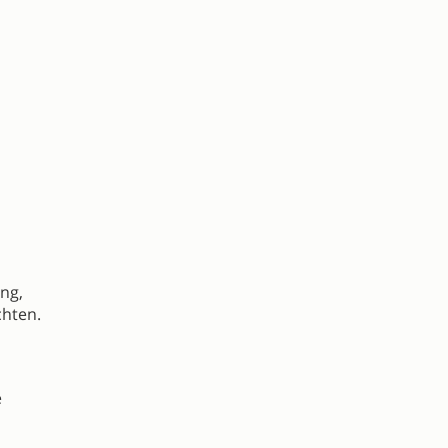
ng,
chten.
e