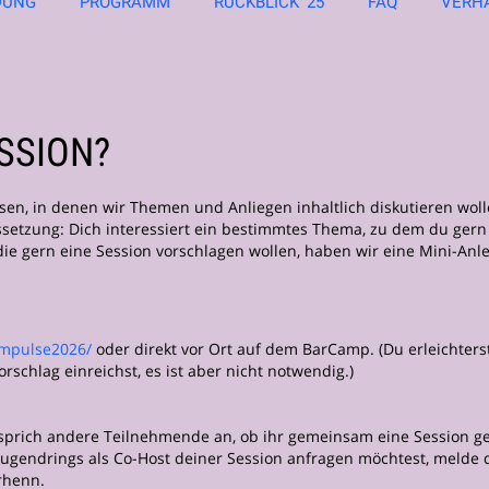
DUNG
PROGRAMM
RÜCKBLICK '25
FAQ
VERH
ESSION?
n, in denen wir Themen und Anliegen inhaltlich diskutieren wol
ussetzung: Dich interessiert ein bestimmtes Thema, zu dem du gern
ie gern eine Session vorschlagen wollen, haben wir eine Mini-Anl
impulse2026/
oder direkt vor Ort auf dem BarCamp. (Du erleichters
schlag einreichst, es ist aber nicht notwendig.)
 sprich andere Teilnehmende an, ob ihr gemeinsam eine Session ge
Jugendrings als Co-Host deiner Session anfragen möchtest, melde 
erhenn.