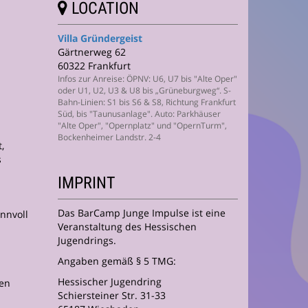
LOCATION
Villa Gründergeist
Gärtnerweg 62
60322 Frankfurt
Infos zur Anreise: ÖPNV: U6, U7 bis "Alte Oper"
oder U1, U2, U3 & U8 bis „Grüneburgweg“. S-
Bahn-Linien: S1 bis S6 & S8, Richtung Frankfurt
Süd, bis "Taunusanlage". Auto: Parkhäuser
"Alte Oper", "Opernplatz" und "OpernTurm",
Bockenheimer Landstr. 2-4
,
s
IMPRINT
Das BarCamp Junge Impulse ist eine
nnvoll
Veranstaltung des Hessischen
Jugendrings.
Angaben gemäß § 5 TMG:
Hessischer Jugendring
ten
Schiersteiner Str. 31-33