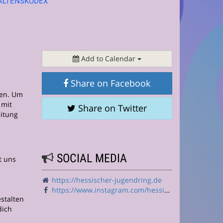
ALTENSKODEX
Add to Calendar
Share on Facebook
len. Um
 mit
Share on Twitter
eitung
SOCIAL MEDIA
t uns
https://hessischer-jugendring.de
https://www.instagram.com/hessischer.jugendring/
stalten
dich