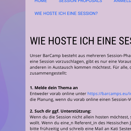
HOME
SESSION PROPOSALS
ANMEL
WIE HOSTE ICH EINE SESSION?
WIE HOSTE ICH EINE S
Unser BarCamp besteht aus mehreren Session-Phase
eine Session vorzuschlagen, gibt es nur eine Vora
anderen in Austausch kommen möchtest. Für alle, d
zusammengestellt:
1. Melde dein Thema an
Entweder vorab online unter
https://barcamps.eu/
die Planung, wenn du vorab online einen Session-Vor
2. Such dir ggf. Unterstützung:
Wenn du die Session nicht allein hosten möchtest,
wollt. Wenn du eine_n Referent_in des Hessischen 
bitte frühzeitig und schreib eine Mail an Kati Sest