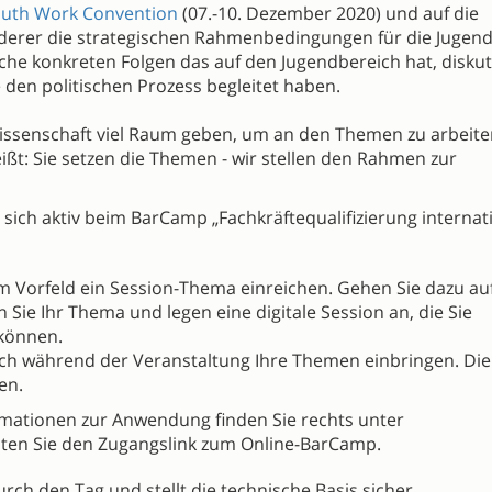
outh Work Convention
(07.-10. Dezember 2020) und auf die
e derer die strategischen Rahmenbedingungen für die Jugend
che konkreten Folgen das auf den Jugendbereich hat, disku
 den politischen Prozess begleitet haben.
ssenschaft viel Raum geben, um an den Themen zu arbeiten
ßt: Sie setzen die Themen - wir stellen den Rahmen zur
 sich aktiv beim BarCamp „Fachkräftequalifizierung internat
im Vorfeld ein Session-Thema einreichen. Gehen Sie dazu au
 Sie Ihr Thema und legen eine digitale Session an, die Sie
 können.
uch während der Veranstaltung Ihre Themen einbringen. Die
en.
mationen zur Anwendung finden Sie rechts unter
alten Sie den Zugangslink zum Online-BarCamp.
ch den Tag und stellt die technische Basis sicher.