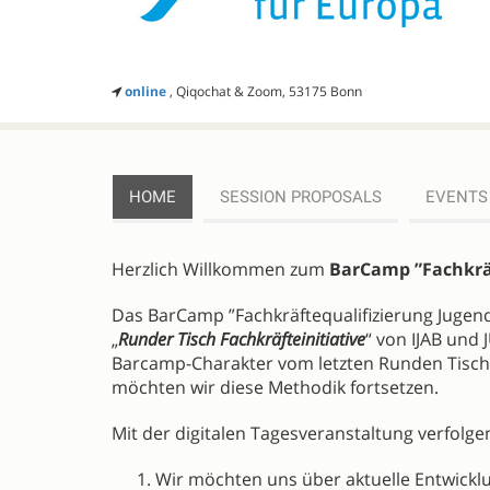
online
, Qiqochat & Zoom, 53175 Bonn
HOME
SESSION PROPOSALS
EVENTS
DESCRIPTION
Herzlich Willkommen zum
BarCamp ”Fachkräf
Das BarCamp ”Fachkräftequalifizierung Jugenda
„
Runder Tisch Fachkräfteinitiative
“ von IJAB und
Barcamp-Charakter vom letzten Runden Tisch
möchten wir diese Methodik fortsetzen.
Mit der digitalen Tagesveranstaltung verfolgen
Wir möchten uns über aktuelle Entwicklu