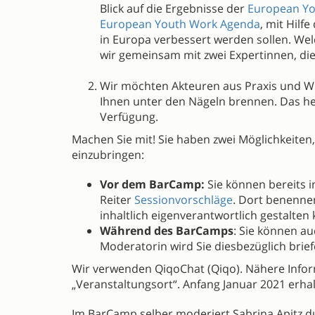
Blick auf die Ergebnisse der
European Y
European Youth Work Agenda
, mit Hilf
in Europa verbessert werden sollen. Wel
wir gemeinsam mit zwei Expertinnen, die
Wir möchten Akteuren aus Praxis und Wi
Ihnen unter den Nägeln brennen. Das hei
Verfügung.
Machen Sie mit! Sie haben zwei Möglichkeiten,
einzubringen:
Vor dem BarCamp:
Sie können bereits 
Reiter
Sessionvorschläge
. Dort benennen
inhaltlich eigenverantwortlich gestalten
Während des BarCamps
: Sie können a
Moderatorin wird Sie diesbezüglich brief
Wir verwenden QiqoChat (Qiqo). Nähere Infor
„Veranstaltungsort“. Anfang Januar 2021 erh
Im BarCamp selber moderiert Sabrina Apitz dur